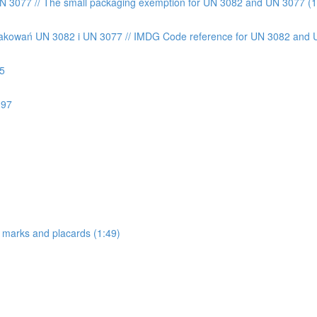
 3077 // The small packaging exemption for UN 3082 and UN 3077 (1
akowań UN 3082 i UN 3077 // IMDG Code reference for UN 3082 and 
75
197
 marks and placards (1:49)