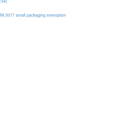
:54)
UN 3077 small packaging exemption