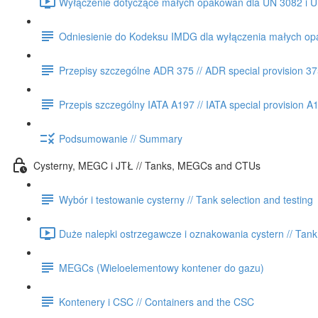
Wyłączenie dotyczące małych opakowań dla UN 3082 i UN
Odniesienie do Kodeksu IMDG dla wyłączenia małych op
Przepisy szczególne ADR 375 // ADR special provision 3
Przepis szczególny IATA A197 // IATA special provision A
Podsumowanie // Summary
Cysterny, MEGC i JTŁ // Tanks, MEGCs and CTUs
Wybór i testowanie cysterny // Tank selection and testing
Duże nalepki ostrzegawcze i oznakowania cystern // Tank
MEGCs (Wieloelementowy kontener do gazu)
Kontenery i CSC // Containers and the CSC