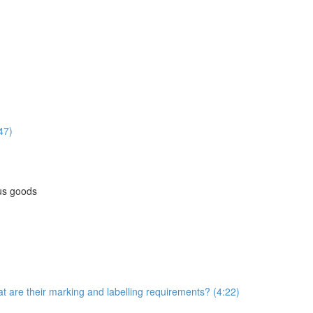
47)
us goods
t are their marking and labelling requirements? (4:22)