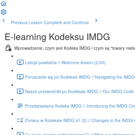
Previous Lesson
Complete and Continue
E-learning Kodeksu IMDG
Wprowadzenie; czym jest Kodeks IMDG i czym są "towary nieb
Lekcja powitalna // Welcome lesson (2:09)
Poruszanie się po Kodeksie IMDG // Navigating the IMDG
Nasze przewodniki po Kodeksie IMDG // Our IMDG Code 
Przedstawiamy Kodeks IMDG // Introducing the IMDG Co
Zmiany w Kodeksie IMDG 41-22 // Changes in the IMDG 
Co to są „towary niebezpieczne”? // What are 'dangerous