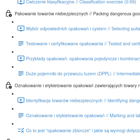
Ćwiczenie klasyfikacyjne // Classification exercise (0:59)
Pakowanie towarów niebezpiecznych // Packing dangerous go
Wybór odpowiednich opakowań i cystern // Selecting suit
Testowane i certyfikowane opakowania // Tested and cert
Przykłady opakowań: opakowania pojedyncze i kombinacyj
Duże pojemniki do przewozu luzem (DPPL) // Intermediate
Oznakowanie i etykietowanie opakowań zawierających towary ni
Identyfikacja towarów niebezpiecznych // Identifying dan
Oznakowanie i etykietowanie opakowań // Marking and lab
Co to jest "opakowanie zbiorcze" i jakie są wymogi dotycz