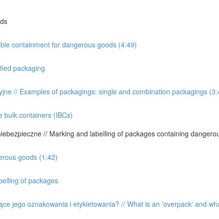
ods
able containment for dangerous goods (4:49)
ified packaging
ne // Examples of packagings: single and combination packagings (3:
 bulk containers (IBCs)
ebezpieczne // Marking and labelling of packages containing dangero
gerous goods (1:42)
elling of packages
ące jego oznakowania i etykietowania? // What is an 'overpack' and wha