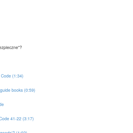
ezpieczne"?
 Code (1:34)
guide books (0:59)
de
Code 41-22 (3:17)
 goods'? (1:02)