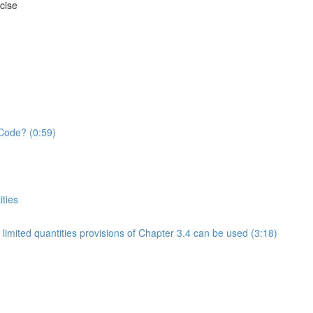
cise
 Code? (0:59)
ties
limited quantities provisions of Chapter 3.4 can be used (3:18)